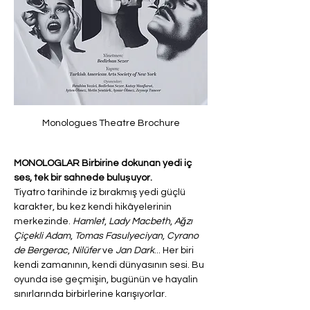
Monologues Theatre Brochure
MONOLOGLAR Birbirine dokunan yedi iç 
ses, tek bir sahnede buluşuyor.
Tiyatro tarihinde iz bırakmış yedi güçlü 
karakter, bu kez kendi hikâyelerinin 
merkezinde. 
Hamlet
, 
Lady Macbeth
, 
Ağzı 
Çiçekli Adam
, 
Tomas Fasulyeciyan
, 
Cyrano 
de Bergerac
, 
Nilüfer
 ve 
Jan Dark
... Her biri 
kendi zamanının, kendi dünyasının sesi. Bu 
oyunda ise geçmişin, bugünün ve hayalin 
sınırlarında birbirlerine karışıyorlar.